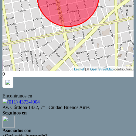
Leaflet
| ©
OpenStreetMap
contributors
0
Encontranos en
(011) 4373-4004
Av. Córdoba 1432, 7° - Ciudad Buenos Aires
Seguinos en
Asociados con
¿Qué estás buscando?