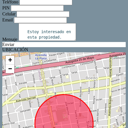
Teléfono
PIN
Celular
Email
Mensaje
Enviar
UBICACIÓN
+
−