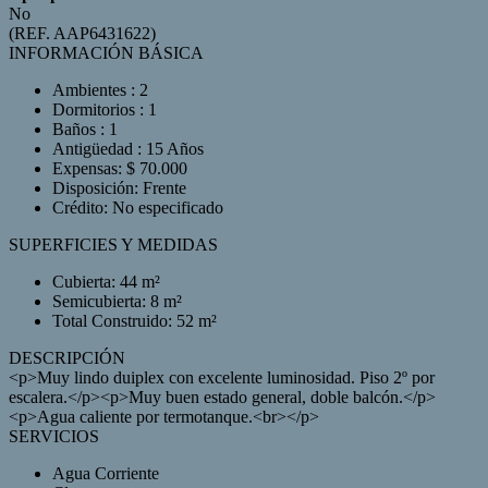
No
(REF. AAP6431622)
INFORMACIÓN BÁSICA
Ambientes : 2
Dormitorios : 1
Baños : 1
Antigüedad : 15 Años
Expensas: $ 70.000
Disposición: Frente
Crédito: No especificado
SUPERFICIES Y MEDIDAS
Cubierta: 44 m²
Semicubierta: 8 m²
Total Construido: 52 m²
DESCRIPCIÓN
<p>Muy lindo duiplex con excelente luminosidad. Piso 2º por
escalera.</p><p>Muy buen estado general, doble balcón.</p>
<p>Agua caliente por termotanque.<br></p>
SERVICIOS
Agua Corriente