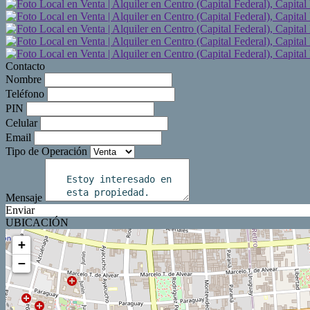
Contacto
Nombre
Teléfono
PIN
Celular
Email
Tipo de Operación
Mensaje
Enviar
UBICACIÓN
+
−