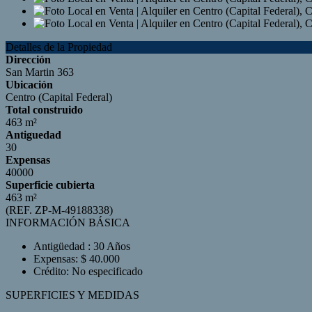
Detalles de la Propiedad
Dirección
San Martin 363
Ubicación
Centro (Capital Federal)
Total construido
463 m²
Antiguedad
30
Expensas
40000
Superficie cubierta
463 m²
(REF. ZP-M-49188338)
INFORMACIÓN BÁSICA
Antigüedad : 30 Años
Expensas: $ 40.000
Crédito: No especificado
SUPERFICIES Y MEDIDAS