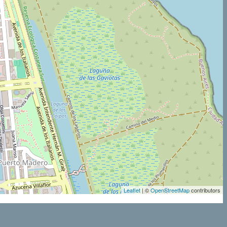
Leaflet
| ©
OpenStreetMap
contributors