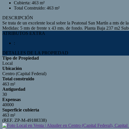
Cubierta: 463 m²
Total Construido: 463 m²
DESCRIPCIÓN
Se trata de un excelente local sobre la Peatonal San Martín a mts de 
Medidas: 5 mts de frente x 43 mts. de fondo. Planta Baja 237 m2 Su
ATRIBUTOS EXTRA
:
DETALLES DE LA PROPIEDAD
Tipo de Propiedad
Local
Ubicación
Centro (Capital Federal)
Total construido
463 m²
Antiguedad
30
Expensas
40000
Superficie cubierta
463 m²
(REF. ZP-M-49188338)